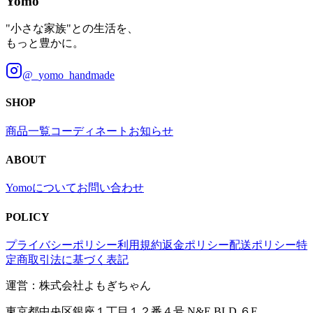
Yomo
"小さな家族"との生活を、
もっと豊かに。
@_yomo_handmade
SHOP
商品一覧
コーディネート
お知らせ
ABOUT
Yomoについて
お問い合わせ
POLICY
プライバシーポリシー
利用規約
返金ポリシー
配送ポリシー
特
定商取引法に基づく表記
運営：株式会社よもぎちゃん
東京都中央区銀座１丁目１２番４号 N&E.BLD.６F