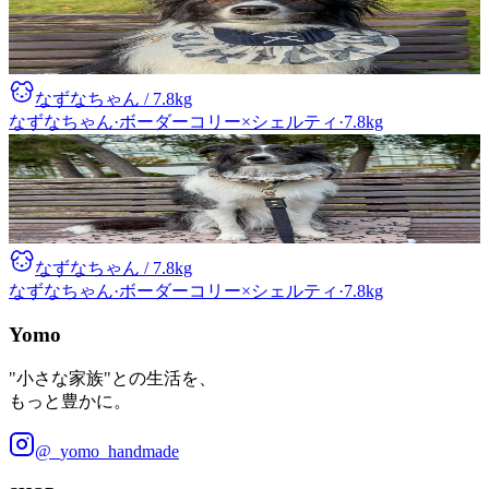
なずなちゃん
/ 7.8kg
なずなちゃん
·
ボーダーコリー×シェルティ
·
7.8
kg
なずなちゃん
/ 7.8kg
なずなちゃん
·
ボーダーコリー×シェルティ
·
7.8
kg
Yomo
"小さな家族"との生活を、
もっと豊かに。
@_yomo_handmade